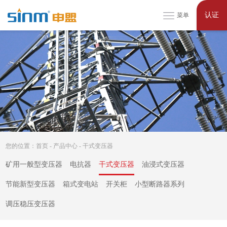
认证
菜单
您的位置：
首页
-
产品中心
-
干式变压器
矿用一般型变压器
电抗器
干式变压器
油浸式变压器
节能新型变压器
箱式变电站
开关柜
小型断路器系列
调压稳压变压器