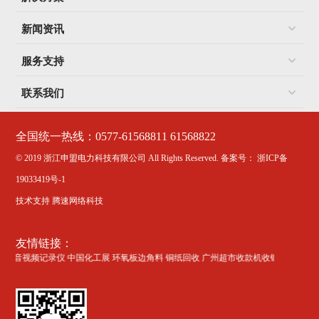
新闻资讯
服务支持
联系我们
全国统一热线：0577-61568811 61568822
© 2019 浙江申盟电力科技有限公司 All Rights Reserved.
备案号： 浙ICP备
19033419号-1
技术支持 腾速网络科技
友情链接：
漆施工
音视频记录仪
中国化工展
环氧板边角料
铜纸回收
广州超市收款机收银软件